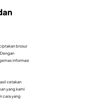
dan
ciptakan brosur
l. Dengan
gemas informasi
sil cetakan
takan yang kami
n cara yang