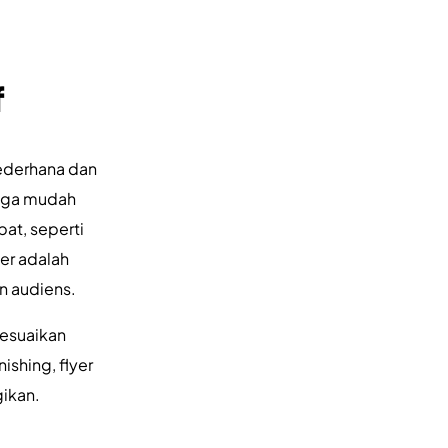
f
sederhana dan
ngga mudah
pat, seperti
er adalah
n audiens.
sesuaikan
ishing, flyer
ikan.