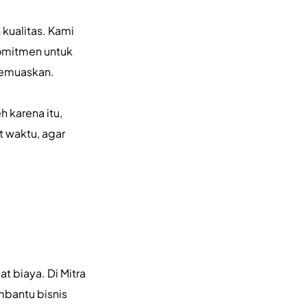
kualitas. Kami
komitmen untuk
memuaskan.
 karena itu,
t waktu, agar
t biaya. Di Mitra
mbantu bisnis