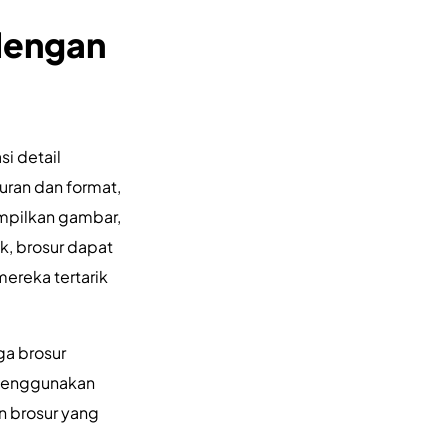
dengan
i detail
uran dan format,
mpilkan gambar,
k, brosur dapat
ereka tertarik
ga brosur
 menggunakan
n brosur yang