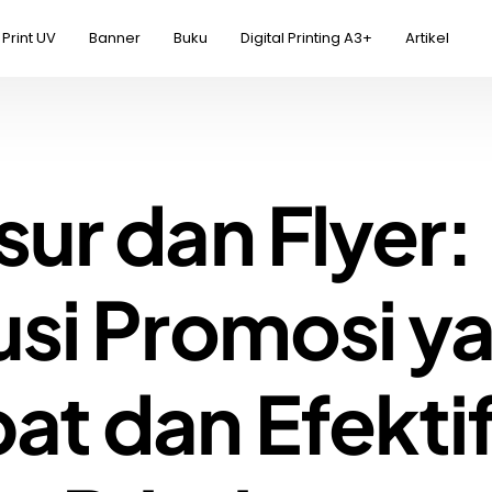
Print UV
Banner
Buku
Digital Printing A3+
Artikel
sur dan Flyer:
usi Promosi y
at dan Efektif