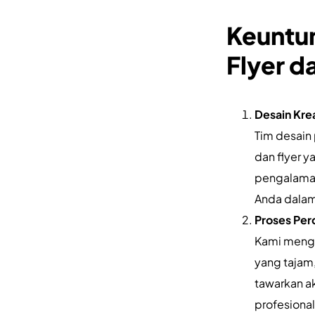
Keuntu
Flyer da
Desain Kre
Tim desain 
dan flyer y
pengalaman
Anda dalam
Proses Per
Kami mengg
yang tajam,
tawarkan a
profesional