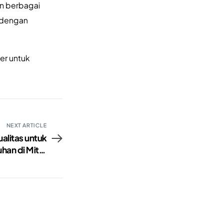
an berbagai
i dengan
er untuk
NEXT ARTICLE
alitas untuk
han di Mitra
Printing