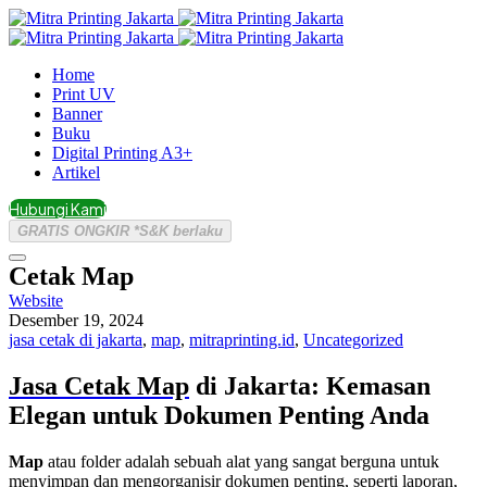
Home
Print UV
Banner
Buku
Digital Printing A3+
Artikel
Hubungi Kami
GRATIS ONGKIR *S&K berlaku
Cetak Map
Website
Desember 19, 2024
jasa cetak di jakarta
,
map
,
mitraprinting.id
,
Uncategorized
Jasa Cetak Map
di Jakarta: Kemasan
Elegan untuk Dokumen Penting Anda
Map
atau folder adalah sebuah alat yang sangat berguna untuk
menyimpan dan mengorganisir dokumen penting, seperti laporan,