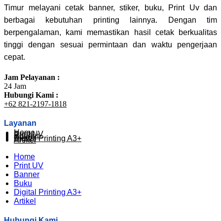
Timur melayani cetak banner, stiker, buku, Print Uv dan
berbagai kebutuhan printing lainnya. Dengan tim
berpengalaman, kami memastikan hasil cetak berkualitas
tinggi dengan sesuai permintaan dan waktu pengerjaan
cepat.
Jam Pelayanan :
24 Jam
Hubungi Kami :
+62 821-2197-1818
Layanan
Home
Print UV
Banner
Buku
Digital Printing A3+
Artikel
Home
Print UV
Banner
Buku
Digital Printing A3+
Artikel
Hubungi Kami