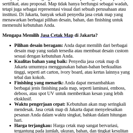
sertifikat, atau proposal. Map tidak hanya berfungsi sebagai wadah,
tetapi juga sebagai representasi visual dari sebuah perusahaan atau
institusi. Di Jakarta, banyak sekali penyedia jasa cetak map yang
menawarkan berbagai pilihan desain, bahan, dan finishing untuk
memenuhi kebutuhan Anda.
Mengapa Memilih
Jasa Cetak Map
di Jakarta?
Pilihan desain beragam:
Anda dapat memilih dari berbagai
desain map yang sudah tersedia atau membuat desain custom
sesuai dengan kebutuhan Anda.
Kualitas bahan yang baik:
Penyedia jasa cetak map di
Jakarta umumnya menggunakan bahan-bahan berkualitas
tinggi, seperti art carton, ivory board, atau kertas lainnya yang
tebal dan kokoh.
Finishing yang menarik:
Anda dapat menambahkan
berbagai jenis finishing pada map, seperti laminasi, emboss,
deboss, atau spot UV untuk memberikan kesan yang lebih
eksklusif.
Waktu pengerjaan cepat:
Kebutuhan akan map seringkali
mendesak. Jasa cetak map di Jakarta dapat menyelesaikan
pesanan Anda dalam waktu singkat, bahkan dalam hitungan
hari.
Harga terjangkau:
Harga cetak map sangat bervariasi,
tergantung pada jumlah, ukuran, bahan, dan tingkat kesulitan